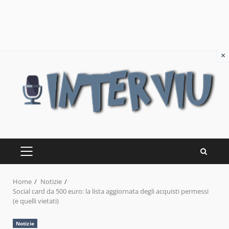
×
Skip
to
content
PRIMARY
MENU
Home
Notizie
Social card da 500 euro: la lista aggiornata degli acquisti permessi
(e quelli vietati)
Notizie