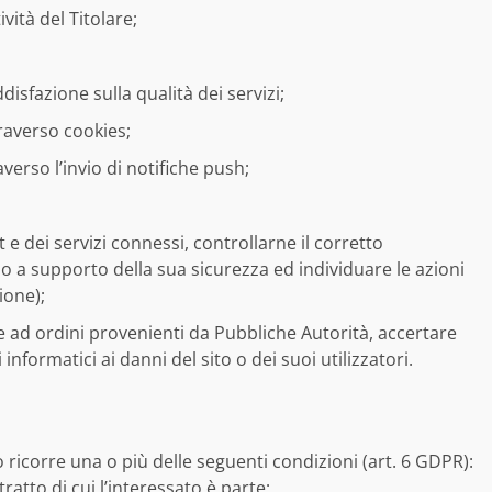
vità del Titolare;
disfazione sulla qualità dei servizi;
raverso cookies;
erso l’invio di notifiche push;
t e dei servizi connessi, controllarne il corretto
o a supporto della sua sicurezza ed individuare le azioni
ione);
 ad ordini provenienti da Pubbliche Autorità, accertare
 informatici ai danni del sito o dei suoi utilizzatori.
to ricorre una o più delle seguenti condizioni (art. 6 GDPR):
atto di cui l’interessato è parte;