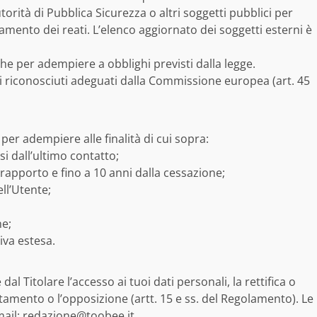
orità di Pubblica Sicurezza o altri soggetti pubblici per
rtamento dei reati. L’elenco aggiornato dei soggetti esterni è
che per adempiere a obblighi previsti dalla legge.
zi riconosciuti adeguati dalla Commissione europea (art. 45
o per adempiere alle finalità di cui sopra:
si dall’ultimo contatto;
 rapporto e fino a 10 anni dalla cessazione;
ell’Utente;
ne;
iva estesa.
 dal Titolare l’accesso ai tuoi dati personali, la rettifica o
attamento o l’opposizione (artt. 15 e ss. del Regolamento). Le
mail:
redazione@toobee.it
.