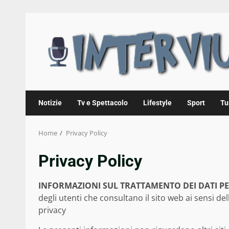
Skip
to
content
Notizie
Tv e Spettacolo
Lifestyle
Sport
Tu
Home
Privacy Policy
Privacy Policy
INFORMAZIONI SUL TRATTAMENTO DEI DATI P
degli utenti che consultano il sito web ai sensi de
privacy