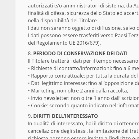
autorizzati e/o amministratori di sistema, da Aut
finalità di difesa, sicurezza dello Stato ed acce
nella disponibilità del Titolare.
I dati non saranno oggetto di diffusione, salvo 
I dati possono essere trasferiti verso Paesi Ter
del Regolamento UE 2016/679).
PERIODO DI CONSERVAZIONE DEI DATI
Il Titolare tratterà i dati per il tempo necessari
• Richieste di contatto/informazioni: fino a 6 me
• Rapporto contrattuale: per tutta la durata del
• Dati legittimo interesse: fino all’opposizione d
• Marketing: non oltre 2 anni dalla raccolta;
• Invio newsletter: non oltre 1 anno dall’iscrizio
• Cookie: secondo quanto indicato nell’informat
DIRITTI DELL’INTERESSATO
In qualità di interessato, hai il diritto di ottenere
cancellazione degli stessi, la limitazione del tr
richieste possono essere inviate all’indirizzo e-