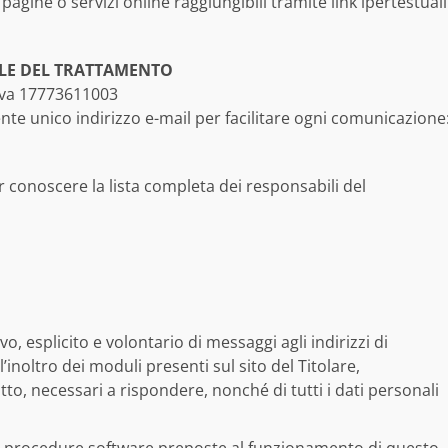
pagine o servizi online raggiungibili tramite link ipertestuali
ILE DEL TRATTAMENTO
.Iva 17773611003
uente unico indirizzo e-mail per facilitare ogni comunicazione
er conoscere la lista completa dei responsabili del
ivo, esplicito e volontario di messaggi agli indirizzi di
’inoltro dei moduli presenti sul sito del Titolare,
tto, necessari a rispondere, nonché di tutti i dati personali