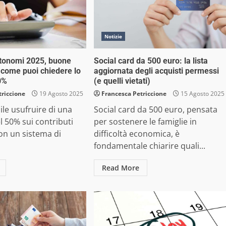
Notizie
utonomi 2025, buone
Social card da 500 euro: la lista
o come puoi chiedere lo
aggiornata degli acquisti permessi
0%
(e quelli vietati)
triccione
19 Agosto 2025
Francesca Petriccione
15 Agosto 2025
ile usufruire di una
Social card da 500 euro, pensata
l 50% sui contributi
per sostenere le famiglie in
on un sistema di
difficoltà economica, è
fondamentale chiarire quali...
Read More