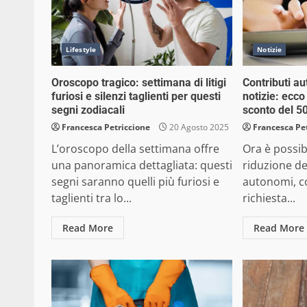
Lifestyle
Notizie
Oroscopo tragico: settimana di litigi
Contributi a
furiosi e silenzi taglienti per questi
notizie: ecc
segni zodiacali
sconto del 5
Francesca Petriccione
20 Agosto 2025
Francesca Pe
L’oroscopo della settimana offre
Ora è possib
una panoramica dettagliata: questi
riduzione de
segni saranno quelli più furiosi e
autonomi, c
taglienti tra lo...
richiesta...
Read More
Read More