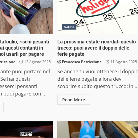
Notizie
tafoglio, rischi pesanti
La prossima estate ricordati questo
ai questi contanti in
trucco: puoi avere il doppio delle
oi usarli per pagare
ferie pagate
triccione
12 Agosto 2025
Francesca Petriccione
11 Agosto 2025
ante puoi portare nel
Se anche tu vuoi ottenere il doppi
 Se hai questi
delle ferie pagate allora devi
esserci pensanti
scoprire subito questo trucco: in...
n puoi pagare con...
Read More