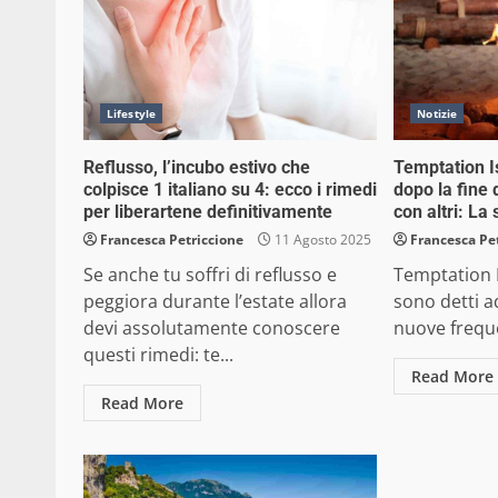
Lifestyle
Notizie
Reflusso, l’incubo estivo che
Temptation I
colpisce 1 italiano su 4: ecco i rimedi
dopo la fine
per liberartene definitivamente
con altri: La
Francesca Petriccione
11 Agosto 2025
Francesca Pe
Se anche tu soffri di reflusso e
Temptation I
peggiora durante l’estate allora
sono detti ad
devi assolutamente conoscere
nuove freque
questi rimedi: te...
Read More
Read More