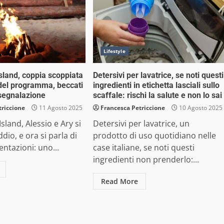
Lifestyle
sland, coppia scoppiata
Detersivi per lavatrice, se noti questi
 del programma, beccati
ingredienti in etichetta lasciali sullo
 segnalazione
scaffale: rischi la salute e non lo sai
triccione
11 Agosto 2025
Francesca Petriccione
10 Agosto 2025
sland, Alessio e Ary si
Detersivi per lavatrice, un
dio, e ora si parla di
prodotto di uso quotidiano nelle
ntazioni: uno...
case italiane, se noti questi
ingredienti non prenderlo:...
Read More