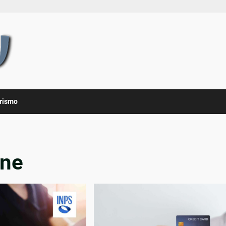
rismo
one