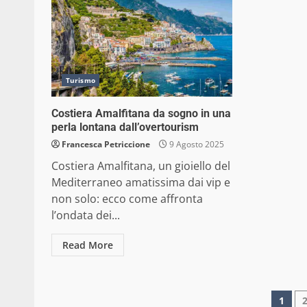
Turismo
Costiera Amalfitana da sogno in una
perla lontana dall’overtourism
Francesca Petriccione
9 Agosto 2025
Costiera Amalfitana, un gioiello del
Mediterraneo amatissima dai vip e
non solo: ecco come affronta
l’ondata dei...
Read More
Pag
1