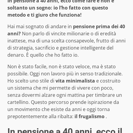
In pensione a 40 anni, ecco come fare e non è
soltanto un sogno: io l’ho fatto con questo
metodo e ti giuro che funziona!
Hai mai sognato di andare in
pensione prima dei 40
anni?
Non parlo di vincite milionarie o di eredità
inattese, ma di una scelta consapevole, frutto di anni
di strategia, sacrificio e gestione intelligente del
denaro. È quello che ho fatto io.
Non è stato facile, non è stato veloce, ma è stato
possibile. Oggi non lavoro più in senso tradizionale.
Ho scelto uno stile di
vita minimalista
e costruito
un sistema che mi permette di vivere con poco,
senza dovermi alzare ogni mattina per timbrare un
cartellino. Questo percorso prende ispirazione da
un movimento che esiste da anni e oggi torna
prepotentemente alla ribalta:
il frugalismo
.
In pensione a 40 anni, ecco il