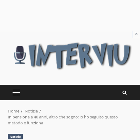
×
Skip
to
content
PRIMARY
MENU
Home
Notizie
In pensione a 40 anni, altro che sogno: io ho seguito questo
metodo e funziona
Notizie