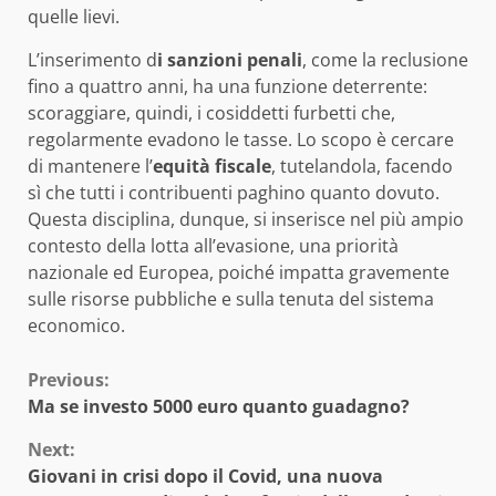
quelle lievi.
L’inserimento d
i sanzioni penali
, come la reclusione
fino a quattro anni, ha una funzione deterrente:
scoraggiare, quindi, i cosiddetti furbetti che,
regolarmente evadono le tasse. Lo scopo è cercare
di mantenere l’
equità fiscale
, tutelandola, facendo
sì che tutti i contribuenti paghino quanto dovuto.
Questa disciplina, dunque, si inserisce nel più ampio
contesto della lotta all’evasione, una priorità
nazionale ed Europea, poiché impatta gravemente
sulle risorse pubbliche e sulla tenuta del sistema
economico.
Continue
Previous:
Ma se investo 5000 euro quanto guadagno?
Reading
Next:
Giovani in crisi dopo il Covid, una nuova