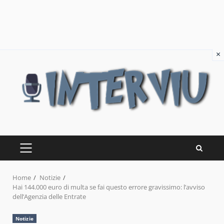
×
Skip
to
content
PRIMARY
MENU
Home
Notizie
Hai 144.000 euro di multa se fai questo errore gravissimo: l’avviso
dell’Agenzia delle Entrate
Notizie