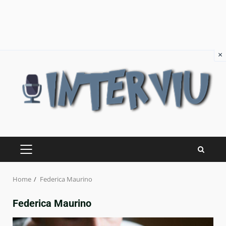
×
Skip
to
content
PRIMARY
MENU
Home
Federica Maurino
Federica Maurino