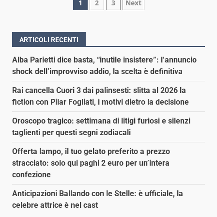
Paginazione
1
2
3
Next
degli
articoli
ARTICOLI RECENTI
Alba Parietti dice basta, “inutile insistere”: l’annuncio
shock dell’improvviso addio, la scelta è definitiva
Rai cancella Cuori 3 dai palinsesti: slitta al 2026 la
fiction con Pilar Fogliati, i motivi dietro la decisione
Oroscopo tragico: settimana di litigi furiosi e silenzi
taglienti per questi segni zodiacali
Offerta lampo, il tuo gelato preferito a prezzo
stracciato: solo qui paghi 2 euro per un’intera
confezione
Anticipazioni Ballando con le Stelle: è ufficiale, la
celebre attrice è nel cast