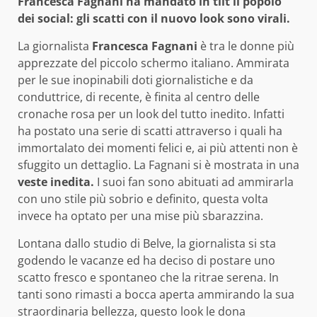
Francesca Fagnani ha mandato in tilt il popolo
dei social: gli scatti con il nuovo look sono virali.
La giornalista
Francesca Fagnani
è tra le donne più
apprezzate del piccolo schermo italiano. Ammirata
per le sue inopinabili doti giornalistiche e da
conduttrice, di recente, è finita al centro delle
cronache rosa per un look del tutto inedito. Infatti
ha postato una serie di scatti attraverso i quali ha
immortalato dei momenti felici e, ai più attenti non è
sfuggito un dettaglio. La Fagnani si è mostrata in una
veste inedita.
I suoi fan sono abituati ad ammirarla
con uno stile più sobrio e definito, questa volta
invece ha optato per una mise più sbarazzina.
Lontana dallo studio di Belve, la giornalista si sta
godendo le vacanze ed ha deciso di postare uno
scatto fresco e spontaneo che la ritrae serena. In
tanti sono rimasti a bocca aperta ammirando la sua
straordinaria bellezza, questo look le dona