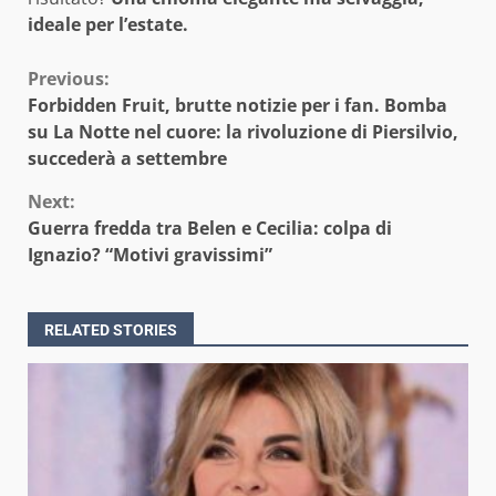
ideale per l’estate.
Continue
Previous:
Forbidden Fruit, brutte notizie per i fan. Bomba
Reading
su La Notte nel cuore: la rivoluzione di Piersilvio,
succederà a settembre
Next:
Guerra fredda tra Belen e Cecilia: colpa di
Ignazio? “Motivi gravissimi”
RELATED STORIES