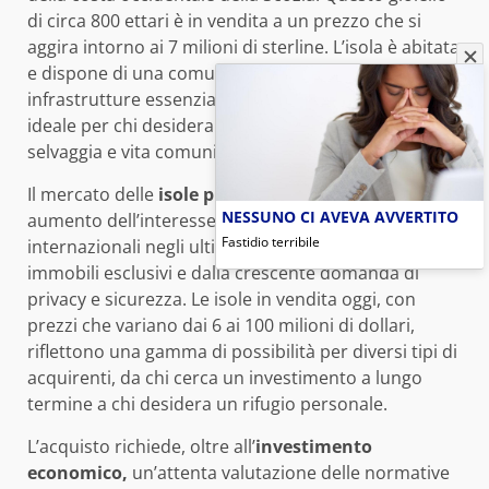
di circa 800 ettari è in vendita a un prezzo che si
aggira intorno ai 7 milioni di sterline. L’isola è abitata
e dispone di una comunità locale, oltre a
infrastrutture essenziali, rendendola un’opzione
ideale per chi desidera una combinazione di natura
selvaggia e vita comunitaria.
Il mercato delle
isole private
ha registrato un
NESSUNO CI AVEVA AVVERTITO
aumento dell’interesse da parte di investitori
Fastidio terribile
internazionali negli ultimi anni, spinto dalla ricerca di
immobili esclusivi e dalla crescente domanda di
privacy e sicurezza. Le isole in vendita oggi, con
prezzi che variano dai 6 ai 100 milioni di dollari,
riflettono una gamma di possibilità per diversi tipi di
acquirenti, da chi cerca un investimento a lungo
termine a chi desidera un rifugio personale.
L’acquisto richiede, oltre all’
investimento
economico,
un’attenta valutazione delle normative