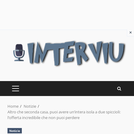
×
Skip
to
content
PRIMARY
MENU
Home
Notizie
Altro che seconda casa, puoi avere un’intera isola a due spiccioli:
l’offerta incredibile che non puoi perdere
Notizie