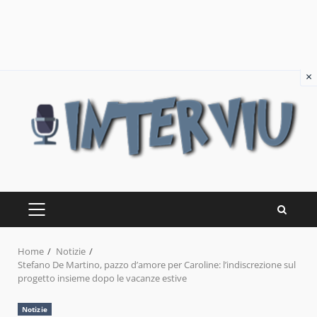
×
Skip
to
content
PRIMARY
MENU
Home
Notizie
Stefano De Martino, pazzo d’amore per Caroline: l’indiscrezione sul
progetto insieme dopo le vacanze estive
Notizie