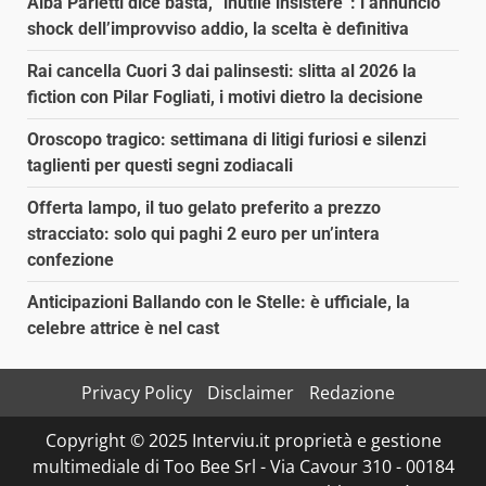
Alba Parietti dice basta, “inutile insistere”: l’annuncio
shock dell’improvviso addio, la scelta è definitiva
Rai cancella Cuori 3 dai palinsesti: slitta al 2026 la
fiction con Pilar Fogliati, i motivi dietro la decisione
Oroscopo tragico: settimana di litigi furiosi e silenzi
taglienti per questi segni zodiacali
Offerta lampo, il tuo gelato preferito a prezzo
stracciato: solo qui paghi 2 euro per un’intera
confezione
Anticipazioni Ballando con le Stelle: è ufficiale, la
celebre attrice è nel cast
Privacy Policy
Disclaimer
Redazione
Copyright © 2025 Interviu.it proprietà e gestione
multimediale di Too Bee Srl - Via Cavour 310 - 00184