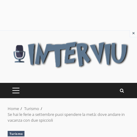
×
Skip
to
content
PRIMARY
MENU
Home
Turismo
Se hai le ferie a settembre puoi spendere la metà: dove andare in
vacanza con due spiccioli
Turismo