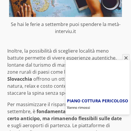
Se hai le ferie a settembre puoi spendere la metà-
interviu.it
Inoltre, la possibilità di scegliere località meno
battute permette di vivere esperienze autentiche,
lontane dal turismo di massa. Le città termali o le
zone rurali di paesi come la
Slovenia o la
Slovacchia
offrono un ottimo compromesso tra
natura, relax e costo contenuto, ideale per chi vuole
staccare la spina senza spendere troppo.
PIANO COTTURA PERICOLOSO
Per massimizzare il risparmio sulle vacanze di
Vanno rimossi
settembre, è
fondamentale prenotare con un
certo anticipo, ma rimanendo flessibili sulle date
e sugli aeroporti di partenza. Le piattaforme di