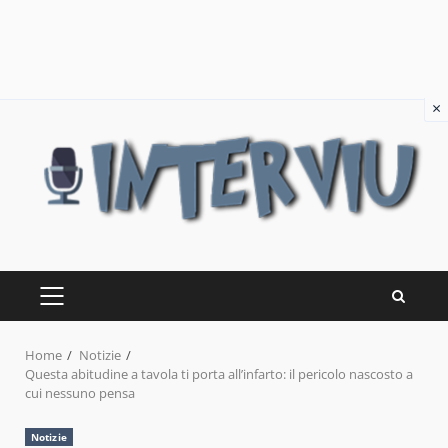
×
Skip
to
content
PRIMARY
MENU
Home
Notizie
Questa abitudine a tavola ti porta all’infarto: il pericolo nascosto a
cui nessuno pensa
Notizie