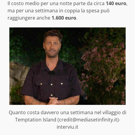
Il costo medio per una notte parte da circa
140 euro
,
ma per una settimana in coppia la spesa può
raggiungere anche
1.600 euro
.
Quanto costa davvero una settimana nel villaggio di
Temptation Island (credit@mediasetinfinity.it)-
interviu.it