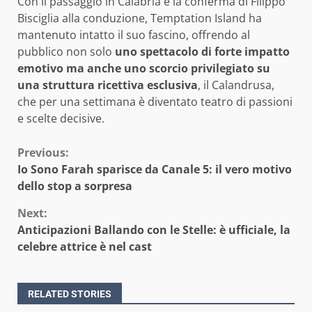
Con il passaggio in Calabria e la conferma di Filippo
Bisciglia alla conduzione, Temptation Island ha
mantenuto intatto il suo fascino, offrendo al
pubblico non solo
uno spettacolo di forte impatto
emotivo ma anche uno scorcio privilegiato su
una struttura ricettiva esclusiva
, il Calandrusa,
che per una settimana è diventato teatro di passioni
e scelte decisive.
Continue
Previous:
Io Sono Farah sparisce da Canale 5: il vero motivo
Reading
dello stop a sorpresa
Next:
Anticipazioni Ballando con le Stelle: è ufficiale, la
celebre attrice è nel cast
RELATED STORIES