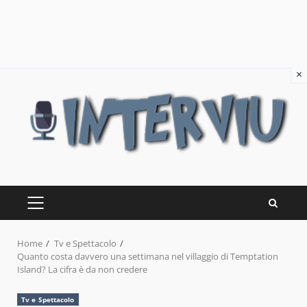
×
Skip
to
content
PRIMARY
MENU
Home
Tv e Spettacolo
Quanto costa davvero una settimana nel villaggio di Temptation
Island? La cifra è da non credere
Tv e Spettacolo