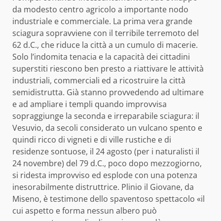
da modesto centro agricolo a importante nodo
industriale e commerciale. La prima vera grande
sciagura sopravviene con il terribile terremoto del
62 d.C., che riduce la città a un cumulo di macerie.
Solo l’indomita tenacia e la capacità dei cittadini
superstiti riescono ben presto a riattivare le attività
industriali, commerciali ed a ricostruire la città
semidistrutta. Già stanno provvedendo ad ultimare
e ad ampliare i templi quando improvvisa
sopraggiunge la seconda e irreparabile sciagura: il
Vesuvio, da secoli considerato un vulcano spento e
quindi ricco di vigneti e di ville rustiche e di
residenze sontuose, il 24 agosto (per i naturalisti il
24 novembre) del 79 d.C., poco dopo mezzogiorno,
si ridesta improvviso ed esplode con una potenza
inesorabilmente distruttrice. Plinio il Giovane, da
Miseno, è testimone dello spaventoso spettacolo «il
cui aspetto e forma nessun albero può