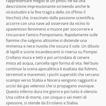
rappresentare meglio di un pino»; ne dà una
descrizione impressionante scrivendo anche le
vicissitudini e la fine tragica dello zio (Plinio il
Vecchio) che, trascinato dalla passione scientifica,
accorre con una nave ad osservare da vicino lo
spaventoso fenomeno e muore per soccorrere e
rincuorare l’amico Pomponiano. Rapidamente sulle
fiamme che salgono altissime si distende una
immensa e nera nuvola che oscura il sole. Un diluvio
di lapilli e scorie incandescenti si riversa su Pompei.
Crollano mura e tetti e poi un’ondata di cenere
mista ad acqua, cancella ogni forma di vita. Nel buio
continuo la scena apocalittica è esaltata dai fulmini,
terremoti e maremoti; i pochi superstiti che cercano
scampo verso Stabia e Nocera vengono raggiunti e
uccisi dai gas velenosi che si propagano ovunque.
Questo inferno dura tre giorni e poi tutto è silenzio.
Una coltre di morte, con cinque o sei metri di
spessore, si stende da Ercolano a Stabia.