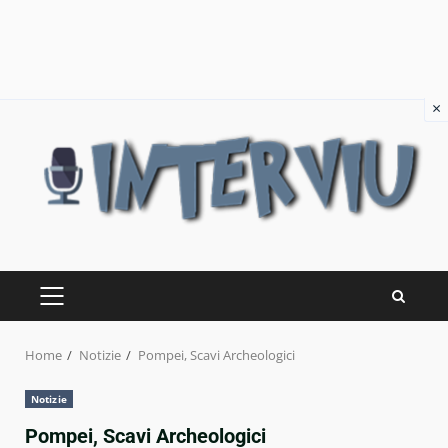
×
Skip
to
content
PRIMARY
MENU
Home
Notizie
Pompei, Scavi Archeologici
Notizie
Pompei, Scavi Archeologici