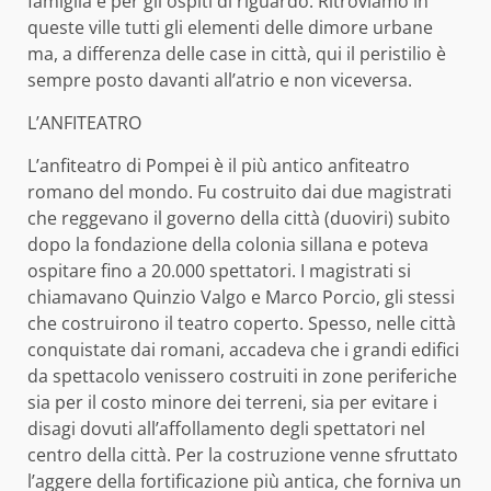
famiglia e per gli ospiti di riguardo. Ritroviamo in
queste ville tutti gli elementi delle dimore urbane
ma, a differenza delle case in città, qui il peristilio è
sempre posto davanti all’atrio e non viceversa.
L’ANFITEATRO
L’anfiteatro di Pompei è il più antico anfiteatro
romano del mondo. Fu costruito dai due magistrati
che reggevano il governo della città (duoviri) subito
dopo la fondazione della colonia sillana e poteva
ospitare fino a 20.000 spettatori. I magistrati si
chiamavano Quinzio Valgo e Marco Porcio, gli stessi
che costruirono il teatro coperto. Spesso, nelle città
conquistate dai romani, accadeva che i grandi edifici
da spettacolo venissero costruiti in zone periferiche
sia per il costo minore dei terreni, sia per evitare i
disagi dovuti all’affollamento degli spettatori nel
centro della città. Per la costruzione venne sfruttato
l’aggere della fortificazione più antica, che forniva un