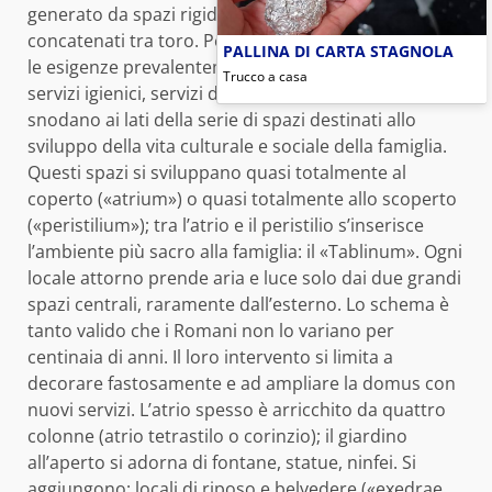
generato da spazi rigidamente calibrati e
concatenati tra toro. Pertanto i locali necessari per
PALLINA DI CARTA STAGNOLA
le esigenze prevalentemente fisiche, come camere,
Trucco a casa
servizi igienici, servizi di cucina, pranzo, ecc., si
snodano ai lati della serie di spazi destinati allo
sviluppo della vita culturale e sociale della famiglia.
Questi spazi si sviluppano quasi totalmente al
coperto («atrium») o quasi totalmente allo scoperto
(«peristilium»); tra l’atrio e il peristilio s’inserisce
l’ambiente più sacro alla famiglia: il «Tablinum». Ogni
locale attorno prende aria e luce solo dai due grandi
spazi centrali, raramente dall’esterno. Lo schema è
tanto valido che i Romani non lo variano per
centinaia di anni. Il loro intervento si limita a
decorare fastosamente e ad ampliare la domus con
nuovi servizi. L’atrio spesso è arricchito da quattro
colonne (atrio tetrastilo o corinzio); il giardino
all’aperto si adorna di fontane, statue, ninfei. Si
aggiungono: locali di riposo e belvedere («exedrae,