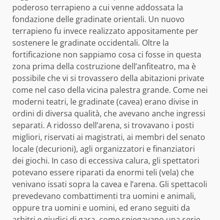
poderoso terrapieno a cui venne addossata la
fondazione delle gradinate orientali. Un nuovo
terrapieno fu invece realizzato appositamente per
sostenere le gradinate occidentali. Oltre la
fortificazione non sappiamo cosa ci fosse in questa
zona prima della costruzione dell’anfiteatro, ma è
possibile che vi si trovassero della abitazioni private
come nel caso della vicina palestra grande. Come nei
moderni teatri, le gradinate (cavea) erano divise in
ordini di diversa qualità, che avevano anche ingressi
separati. A ridosso dell’arena, si trovavano i posti
migliori, riservati ai magistrati, ai membri del senato
locale (decurioni), agli organizzatori e finanziatori
dei giochi. In caso di eccessiva calura, gli spettatori
potevano essere riparati da enormi teli (vela) che
venivano issati sopra la cavea e l’arena. Gli spettacoli
prevedevano combattimenti tra uomini e animali,
oppure tra uomini e uomini, ed erano seguiti da
arbitri e giudici di gara, come spiegavano una serie