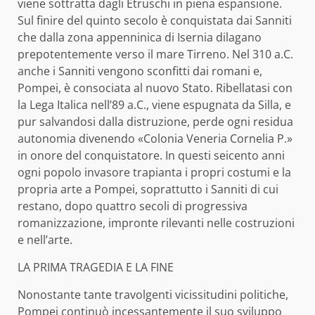
viene sottratta dagli Etruschi in piena espansione.
Sul finire del quinto secolo è conquistata dai Sanniti
che dalla zona appenninica di Isernia dilagano
prepotentemente verso il mare Tirreno. Nel 310 a.C.
anche i Sanniti vengono sconfitti dai romani e,
Pompei, è consociata al nuovo Stato. Ribellatasi con
la Lega Italica nell’89 a.C., viene espugnata da Silla, e
pur salvandosi dalla distruzione, perde ogni residua
autonomia divenendo «Colonia Veneria Cornelia P.»
in onore del conquistatore. In questi seicento anni
ogni popolo invasore trapianta i propri costumi e la
propria arte a Pompei, soprattutto i Sanniti di cui
restano, dopo quattro secoli di progressiva
romanizzazione, impronte rilevanti nelle costruzioni
e nell’arte.
LA PRIMA TRAGEDIA E LA FINE
Nonostante tante travolgenti vicissitudini politiche,
Pompei continuò incessantemente il suo sviluppo