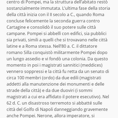
centro di Pompei, ma la struttura dell’abitato restò
sostanzialmente immutata. L’ultima fase della storia
della città inizia con il II secolo a C., quando Roma
concluse felicemente la seconda guerra contro
Cartagine e consolidò il suo potere sulle città
campane. Pompei si abbellì con edifici, sia pubblici
sia privati, simili a quelli che si trovavano nelle città
latine e a Roma stessa. Nell’80 a. C. il dittatore
romano Silla conquistò militarmente Pompei dopo
un lungo assedio e vi fondò una colonia. Da questo
momento in poi i magistrati sannitici (meddices)
vennero soppressi e la città fu retta da un senato di
circa 100 membri (ordo) da due edili (magistrati
addetti alla manutenzione dei monumenti e delle
strade della città) e da due duoviri (i sommi
magistrati a cui era affidato il potere esecutivo). Nel
62 d. C. un disastroso terremoto si abbatté sulle
città del Golfo di Napoli danneggiando gravemente
anche Pompei. Nerone, allora imperatore, si