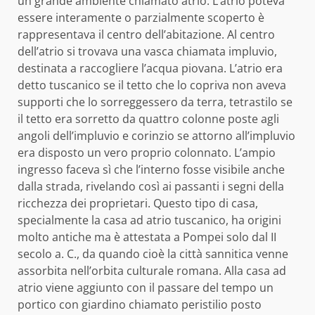
un grande ambiente chiamato atrio. L’atrio poteva
essere interamente o parzialmente scoperto è
rappresentava il centro dell’abitazione. Al centro
dell’atrio si trovava una vasca chiamata impluvio,
destinata a raccogliere l’acqua piovana. L’atrio era
detto tuscanico se il tetto che lo copriva non aveva
supporti che lo sorreggessero da terra, tetrastilo se
il tetto era sorretto da quattro colonne poste agli
angoli dell’impluvio e corinzio se attorno all’impluvio
era disposto un vero proprio colonnato. L’ampio
ingresso faceva sì che l’interno fosse visibile anche
dalla strada, rivelando così ai passanti i segni della
ricchezza dei proprietari. Questo tipo di casa,
specialmente la casa ad atrio tuscanico, ha origini
molto antiche ma è attestata a Pompei solo dal II
secolo a. C., da quando cioè la città sannitica venne
assorbita nell’orbita culturale romana. Alla casa ad
atrio viene aggiunto con il passare del tempo un
portico con giardino chiamato peristilio posto