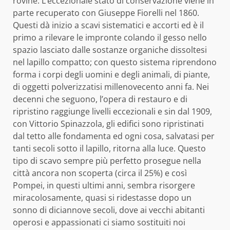
rovine. L’eccezionale stato di conservazione viene in
parte recuperato con Giuseppe Fiorelli nel 1860.
Questi dà inizio a scavi sistematici e accorti ed è il
primo a rilevare le impronte colando il gesso nello
spazio lasciato dalle sostanze organiche dissoltesi
nel lapillo compatto; con questo sistema riprendono
forma i corpi degli uomini e degli animali, di piante,
di oggetti polverizzatisi millenovecento anni fa. Nei
decenni che seguono, l’opera di restauro e di
ripristino raggiunge livelli eccezionali e sin dal 1909,
con Vittorio Spinazzola, gli edifici sono ripristinati
dal tetto alle fondamenta ed ogni cosa, salvatasi per
tanti secoli sotto il lapillo, ritorna alla luce. Questo
tipo di scavo sempre più perfetto prosegue nella
città ancora non scoperta (circa il 25%) e così
Pompei, in questi ultimi anni, sembra risorgere
miracolosamente, quasi si ridestasse dopo un
sonno di diciannove secoli, dove ai vecchi abitanti
operosi e appassionati ci siamo sostituiti noi