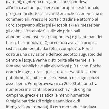
(cardini); ogni zona o regione corrispondeva
all’incirca ad un quartiere con proprie feste rionali,
programmi elettorali e caratteristiche economiche e
commerciali. Pressò le porte cittadine e attorno al
Foro sorgevano alberghi («Hospitia») e rimesse per
gli animali («stabula»); sulle vie principali
abbondavano osterie («cauponae») e gli antenati dei
bar («thermopolia»). Ogni edificio aveva la propria
cisterna alimentata dai tetti a compluvio, Roma
costruì una deviazione dell’acquedotto augusteo del
Senno e l’acqua venne distribuita alle terme, alle
fontane pubbliche e alle abitazioni più ricche. Poche
erano le fognature e quasi tutte serventi le latrine
pubbliche; le abitazioni si servivano di singoli pozzi
assorbenti. Pompei aveva circa 20.000 abitanti tra
numerosi mercanti, liberti e schiavi, (di origine
campana, greca e asiatica) e meno numerose
famiglie patrizie (di origine sannitica o di
immigrazione romana). Il ceto mercantile andava