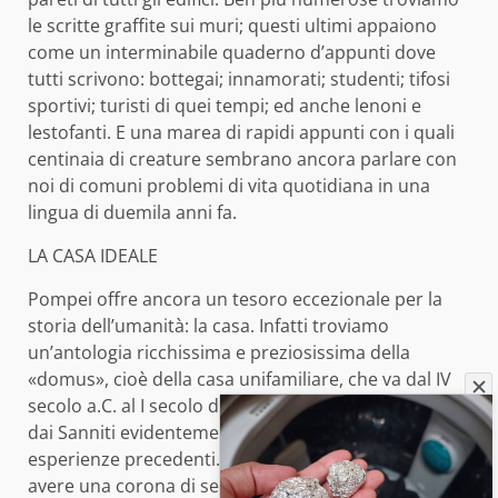
le scritte graffite sui muri; questi ultimi appaiono
come un interminabile quaderno d’appunti dove
tutti scrivono: bottegai; innamorati; studenti; tifosi
sportivi; turisti di quei tempi; ed anche lenoni e
lestofanti. E una marea di rapidi appunti con i quali
centinaia di creature sembrano ancora parlare con
noi di comuni problemi di vita quotidiana in una
lingua di duemila anni fa.
LA CASA IDEALE
Pompei offre ancora un tesoro eccezionale per la
storia dell’umanità: la casa. Infatti troviamo
un’antologia ricchissima e preziosissima della
«domus», cioè della casa unifamiliare, che va dal IV
secolo a.C. al I secolo d.C. Lo schema base è fissato
dai Sanniti evidentemente quale prodotto di lunghe
esperienze precedenti. La «domus italica» viene ad
avere una corona di servizi attorno ad un asse