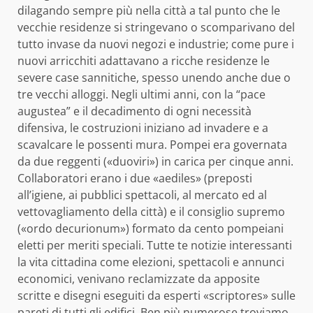
dilagando sempre più nella città a tal punto che le
vecchie residenze si stringevano o scomparivano del
tutto invase da nuovi negozi e industrie; come pure i
nuovi arricchiti adattavano a ricche residenze le
severe case sannitiche, spesso unendo anche due o
tre vecchi alloggi. Negli ultimi anni, con la “pace
augustea” e il decadimento di ogni necessità
difensiva, le costruzioni iniziano ad invadere e a
scavalcare le possenti mura. Pompei era governata
da due reggenti («duoviri») in carica per cinque anni.
Collaboratori erano i due «aediles» (preposti
all’igiene, ai pubblici spettacoli, al mercato ed al
vettovagliamento della città) e il consiglio supremo
(«ordo decurionum») formato da cento pompeiani
eletti per meriti speciali. Tutte te notizie interessanti
la vita cittadina come elezioni, spettacoli e annunci
economici, venivano reclamizzate da apposite
scritte e disegni eseguiti da esperti «scriptores» sulle
pareti di tutti gli edifici. Ben più numerose troviamo