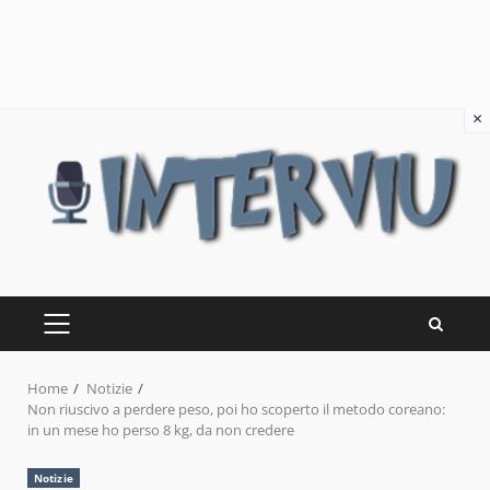
×
Skip
to
content
PRIMARY
MENU
Home
Notizie
Non riuscivo a perdere peso, poi ho scoperto il metodo coreano:
in un mese ho perso 8 kg, da non credere
Notizie