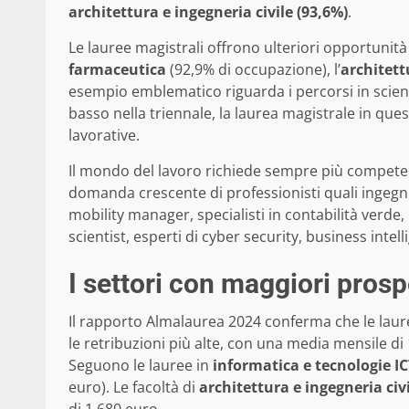
architettura e ingegneria civile (93,6%)
.
Le lauree magistrali offrono ulteriori opportunità
farmaceutica
(92,9% di occupazione), l’
architett
esempio emblematico riguarda i percorsi in scie
basso nella triennale, la laurea magistrale in qu
lavorative.
Il mondo del lavoro richiede sempre più compete
domanda crescente di professionisti quali ingegneri
mobility manager, specialisti in contabilità verde
scientist, esperti di cyber security, business intell
I settori con maggiori prosp
Il rapporto Almalaurea 2024 conferma che le laur
le retribuzioni più alte, con una media mensile di
Seguono le lauree in
informatica e tecnologie I
euro). Le facoltà di
architettura e ingegneria civ
di 1.680 euro.