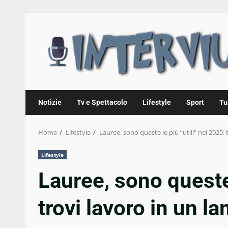
Skip
to
content
Notizie
Tv e Spettacolo
Lifestyle
Sport
Tu
Home
Lifestyle
Lauree, sono queste le più “utili” nel 2025:
Lifestyle
Lauree, sono queste 
trovi lavoro in un l