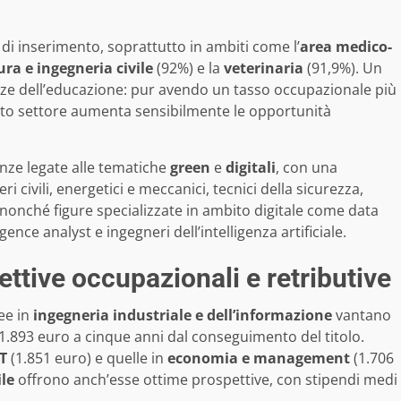
 di inserimento, soprattutto in ambiti come l’
area medico-
ura e ingegneria civile
(92%) e la
veterinaria
(91,9%). Un
nze dell’educazione: pur avendo un tasso occupazionale più
esto settore aumenta sensibilmente le opportunità
nze legate alle tematiche
green
e
digitali
, con una
 civili, energetici e meccanici, tecnici della sicurezza,
, nonché figure specializzate in ambito digitale come data
igence analyst e ingegneri dell’intelligenza artificiale.
ettive occupazionali e retributive
ee in
ingegneria industriale e dell’informazione
vantano
 1.893 euro a cinque anni dal conseguimento del titolo.
CT
(1.851 euro) e quelle in
economia e management
(1.706
ile
offrono anch’esse ottime prospettive, con stipendi medi