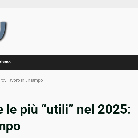
rismo
 trovi lavoro in un lampo
le più “utili” nel 2025:
ampo