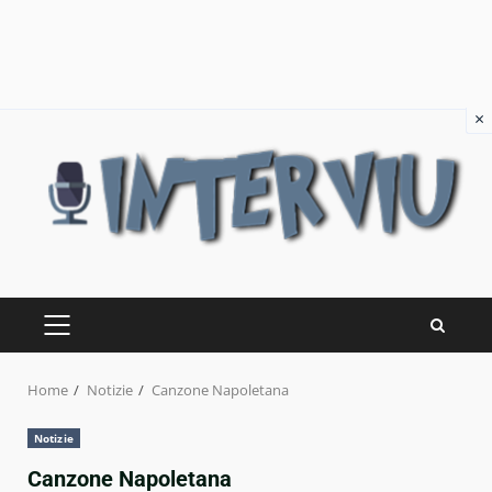
×
Skip
to
content
PRIMARY
MENU
Home
Notizie
Canzone Napoletana
Notizie
Canzone Napoletana